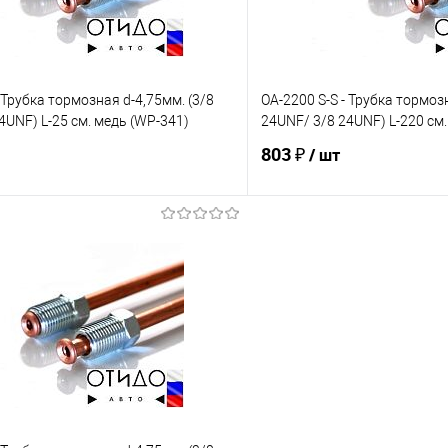
 Трубка тормозная d-4,75мм. (3/8
OA-2200 S-S - Трубка тормоз
4UNF) L-25 см. медь (WP-341)
24UNF/ 3/8 24UNF) L-220 см
803 ₽
/ шт
В корзину
В корз
е
Под заказ
В избранное
Сравнение