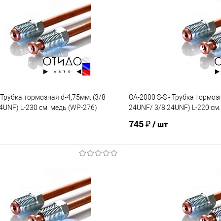
 Трубка тормозная d-4,75мм. (3/8
OA-2000 S-S - Трубка тормоз
4UNF) L-230 см. медь (WP-276)
24UNF/ 3/8 24UNF) L-220 см.
745 ₽
/ шт
В корзину
В корз
е
Под заказ
В избранное
Сравнение