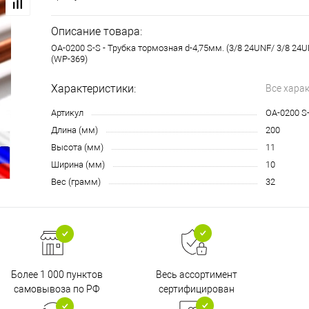
Описание товара:
OA-0200 S-S - Трубка тормозная d-4,75мм. (3/8 24UNF/ 3/8 24U
(WP-369)
Характеристики:
Все хара
Артикул
OA-0200 S
Длина (мм)
200
Высота (мм)
11
Ширина (мм)
10
Вес (грамм)
32
Более 1 000 пунктов
Весь ассортимент
самовывоза по РФ
сертифицирован