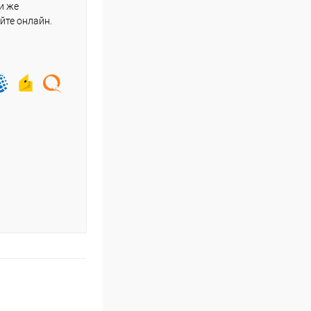
и же
йте онлайн.