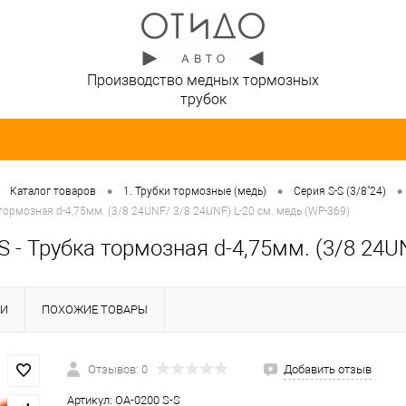
Производство медных тормозных
трубок
•
•
•
Каталог товаров
1. Трубки тормозные (медь)
Серия S-S (3/8"24)
 тормозная d-4,75мм. (3/8 24UNF/ 3/8 24UNF) L-20 см. медь (WP-369)
S - Трубка тормозная d-4,75мм. (3/8 24U
КИ
ПОХОЖИЕ ТОВАРЫ
Отзывов: 0
Добавить отзыв
Артикул:
OA-0200 S-S