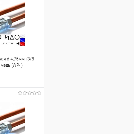
ная d-4,75мм. (3/8
 медь (WP- )
ину
Под заказ