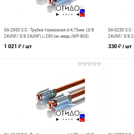
OA-2950 S-S - Трубка тормозная d-4,75мм. (3/8
OA-0250 S-S -
24UNF/ 3/8 24UNF) L-295 см. медь (WP-805)
24UNF/ 3/8 2
1 021 ₽
330 ₽
/ шт
/ шт
В корзину
В избранное
Под заказ
В избранно
Сравнение
Сравнение