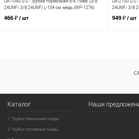
OA-1040 S-S - Трубка тормозная d-4,75мм. (3/8
OA-2700 S-S -
24UNF/ 3/8 24UNF) L-104 см. медь (WP-1276)
24UNF/ 3/8 2
466 ₽
949 ₽
/ шт
/ шт
В корзину
В избранное
Под заказ
В избранно
Сравнение
Сравнение
С
Каталог
Наши предложен
1. Трубки тормозные (медь)
2. Трубки топливные (медь)