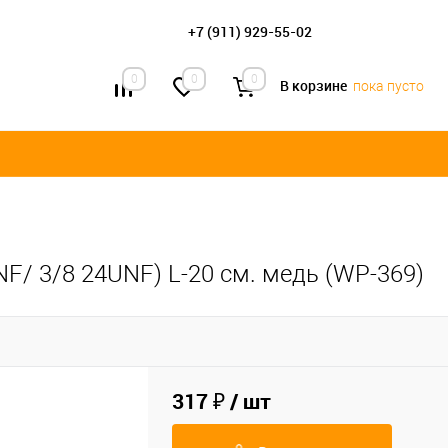
+7 (911) 929-55-02
0
0
0
В корзине
пока пусто
NF/ 3/8 24UNF) L-20 см. медь (WP-369)
317 ₽
/ шт