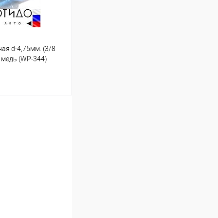
ная d-4,75мм. (3/8
. медь (WP-344)
ину
Под заказ