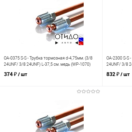
OA-0375 S-S - Трубка тормозная d-4,75мм. (3/8
OA-2300 S-S -
24UNF/ 3/8 24UNF) L-37,5 см. медь (WP-1070)
24UNF/ 3/8 2
374 ₽
832 ₽
/ шт
/ шт
В корзину
В избранное
Под заказ
В избранно
Сравнение
Сравнение