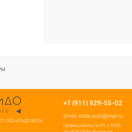
РЫ
+7 (911) 929-55-02
Email:
otido-auto@mail.ru
021 ООО «ОТиДО АВТО»
График работы Пн-Пт: с 10:00
до 18:00 Сб-Вс: Выходной