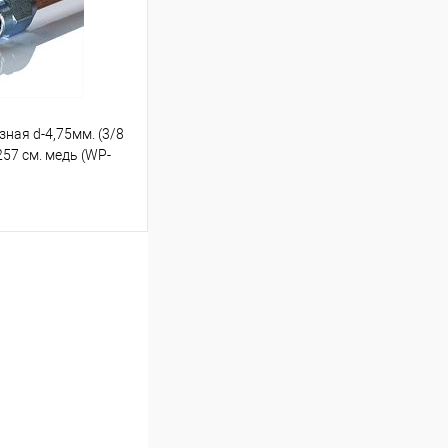
зная d-4,75мм. (3/8
257 см. медь (WP-
ину
Под заказ