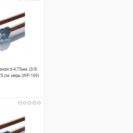
зная d-4,75мм. (3/8
25 см. медь (WP-169)
ину
Под заказ