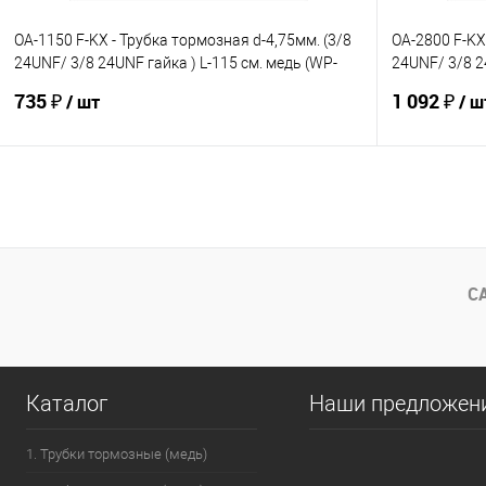
OA-1150 F-KX - Трубка тормозная d-4,75мм. (3/8
OA-2800 F-KX
24UNF/ 3/8 24UNF гайка ) L-115 см. медь (WP-
24UNF/ 3/8 2
183)
181)
735 ₽
1 092 ₽
/ шт
/ ш
В корзину
В избранное
Под заказ
В избранно
Сравнение
Сравнение
С
Каталог
Наши предложен
1. Трубки тормозные (медь)