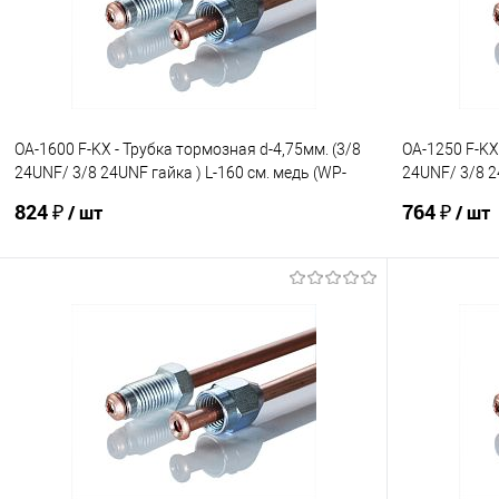
Сравнение
Сравнение
OA-1600 F-KX - Трубка тормозная d-4,75мм. (3/8
OA-1250 F-KX
24UNF/ 3/8 24UNF гайка ) L-160 см. медь (WP-
24UNF/ 3/8 2
320)
770)
824 ₽
764 ₽
/ шт
/ шт
В корзину
В избранное
Под заказ
В избранно
Сравнение
Сравнение