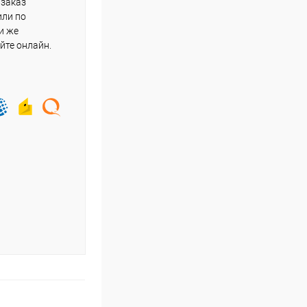
 заказ
или по
и же
йте онлайн.