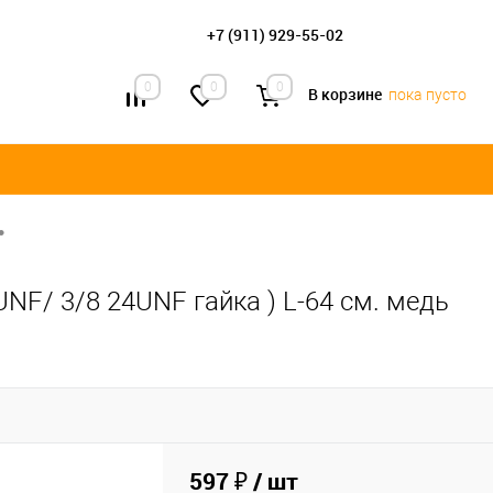
+7 (911) 929-55-02
0
0
0
В корзине
пока пусто
•
UNF/ 3/8 24UNF гайка ) L-64 см. медь
597 ₽
/ шт