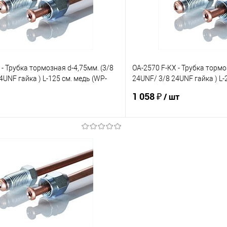
Сравнение
 - Трубка тормозная d-4,75мм. (3/8
OA-2570 F-KX - Трубка тормо
4UNF гайка ) L-125 см. медь (WP-
24UNF/ 3/8 24UNF гайка ) L-
1474)
1 058 ₽
/ шт
В корзину
В корз
е
Под заказ
В избранное
Сравнение