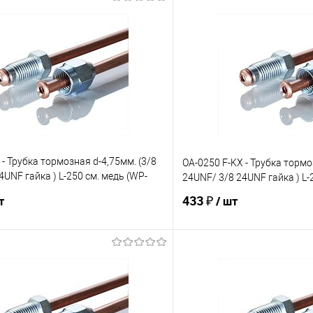
 - Трубка тормозная d-4,75мм. (3/8
OA-0250 F-KX - Трубка тормо
4UNF гайка ) L-250 см. медь (WP-
24UNF/ 3/8 24UNF гайка ) L-
433 ₽
т
/ шт
В корзину
В корз
е
Под заказ
В избранное