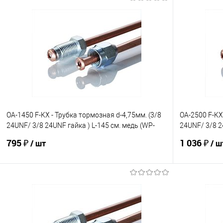
OA-1450 F-KX - Трубка тормозная d-4,75мм. (3/8
OA-2500 F-KX
24UNF/ 3/8 24UNF гайка ) L-145 см. медь (WP-
24UNF/ 3/8 2
325)
067)
795 ₽
1 036 ₽
/ шт
/ ш
В корзину
В избранное
Под заказ
В избранно