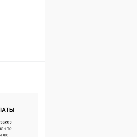
ЛАТЫ
 заказ
или по
и же