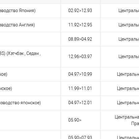
изводство Япония)
02.92>12.93
Централь
изводство Англия)
11.92>12.95
Централь
08.89>04.92
Централь
S) (Хэтчбэк , Седан ,
12.96>03.97
Централь
кое)
04.97>10.99
Центральн
нское)
11.99>11.01
Центральн
изводство японское)
04.97>12.01
Центральн
Центральна
05.90>
Пра
05.90>07.93
Центральн