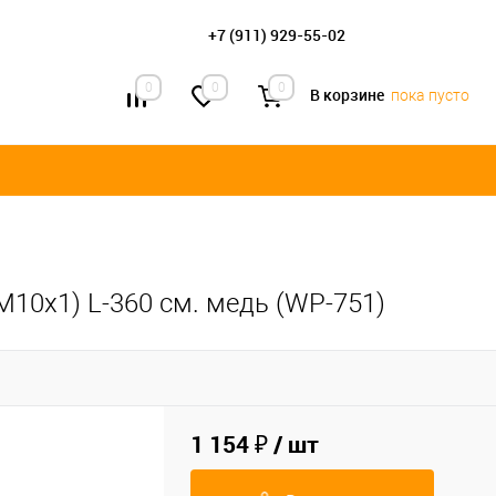
+7 (911) 929-55-02
0
0
0
В корзине
пока пусто
М10х1) L-360 см. медь (WP-751)
1 154 ₽
/ шт