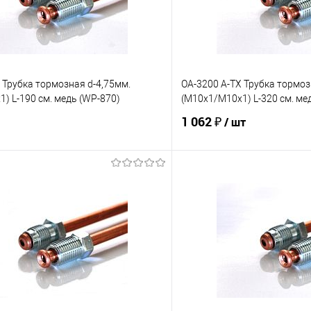
 Трубка тормозная d-4,75мм.
OA-3200 A-TX Трубка тормоз
) L-190 см. медь (WP-870)
(М10х1/М10х1) L-320 см. ме
1 062 ₽
/ шт
В корзину
В корз
е
Под заказ
В избранное
Сравнение