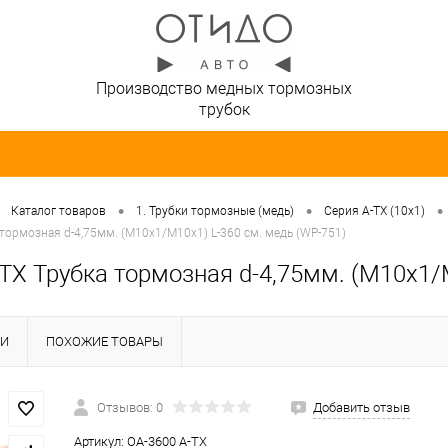
Производство медных тормозных
трубок
•
•
•
Каталог товаров
1. Трубки тормозные (медь)
Серия A-TX (10х1)
 тормозная d-4,75мм. (М10х1/М10х1) L-360 см. медь (WP-751)
TX Трубка тормозная d-4,75мм. (М10х1/
КИ
ПОХОЖИЕ ТОВАРЫ
Отзывов: 0
Добавить отзыв
Артикул:
OA-3600 A-TX