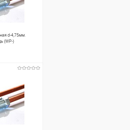
ная d-4,75мм.
дь (WP-)
ину
Под заказ