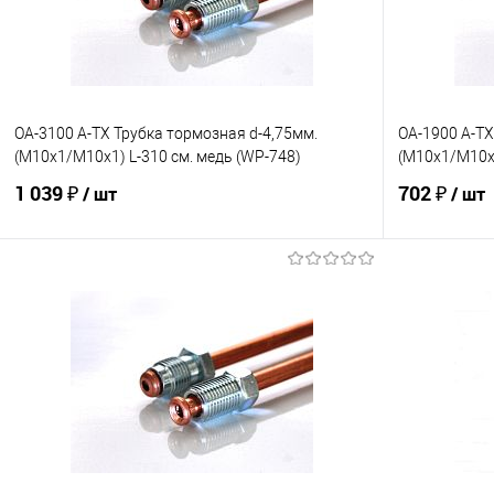
OA-3100 A-TX Трубка тормозная d-4,75мм.
OA-1900 A-TX
(М10х1/М10х1) L-310 см. медь (WP-748)
(М10х1/М10х1
1 039 ₽
702 ₽
/ шт
/ шт
В корзину
В избранное
Под заказ
В избранно
Сравнение
Сравнение