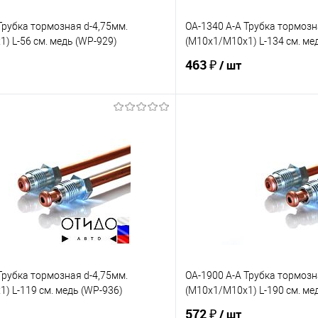
Трубка тормозная d-4,75мм.
OA-1340 A-A Трубка тормозн
) L-56 см. медь (WP-929)
(М10х1/М10х1) L-134 см. ме
463 ₽
/ шт
В корзину
В корз
е
Под заказ
В избранное
Сравнение
Трубка тормозная d-4,75мм.
OA-1900 A-A Трубка тормозн
) L-119 см. медь (WP-936)
(М10х1/М10х1) L-190 см. ме
572 ₽
/ шт