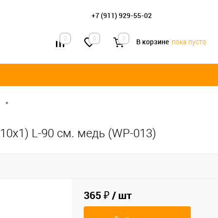
+7 (911) 929-55-02
0
0
0
В корзине
пока пусто
•
10х1) L-90 см. медь (WP-013)
365 ₽
/ шт