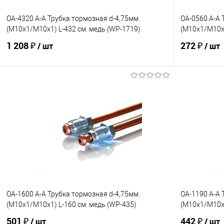
OA-4320 A-A Трубка тормозная d-4,75мм.
OA-0560 A-A 
(М10х1/М10х1) L-432 см. медь (WP-1719)
(М10х1/М10х1
1 208 ₽
272 ₽
/ шт
/ шт
В корзину
В избранное
Под заказ
В избранно
Сравнение
Сравнение
OA-1600 A-A Трубка тормозная d-4,75мм.
OA-1190 A-A 
(М10х1/М10х1) L-160 см. медь (WP-435)
(М10х1/М10х1
501 ₽
442 ₽
/ шт
/ шт