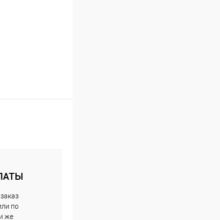
ЛАТЫ
 заказ
или по
и же