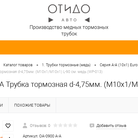
Производство медных тормозных
трубок
•
•
Каталог товаров
1. Трубки тормозные (медь)
Серия A-A (10х1) Euro
тормозная d-4,75мм. (М10х1/М10х1) L-90 см. медь (WP-013)
A Трубка тормозная d-4,75мм. (М10х1/М
КИ
ПОХОЖИЕ ТОВАРЫ
Отзывов: 0
Добавить отзыв
Артикул:
OA-0900 A-A