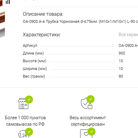
Описание товара:
OA-0900 A-A Трубка тормозная d-4,75мм. (М10х1/М10х1) L-90 
Характеристики:
Все хара
Артикул
OA-0900 A
Длина (мм)
900
Высота (мм)
10
Ширина (мм)
10
Вес (грамм)
90
Более 1 000 пунктов
Весь ассортимент
самовывоза по РФ
сертифицирован