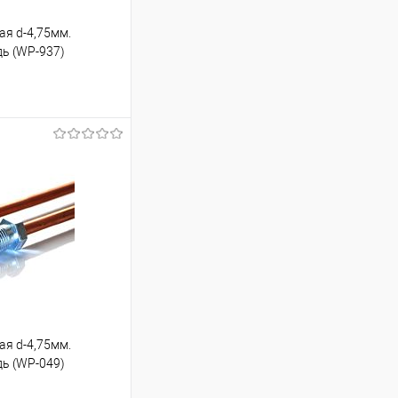
ая d-4,75мм.
дь (WP-937)
ину
Под заказ
ая d-4,75мм.
дь (WP-049)