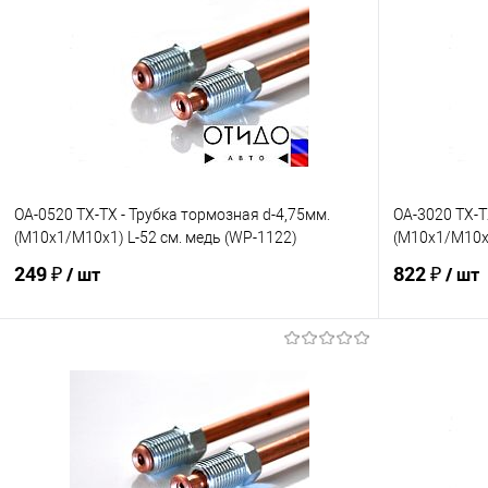
OA-0520 TX-TX - Трубка тормозная d-4,75мм.
OA-3020 TX-T
(М10х1/М10х1) L-52 см. медь (WP-1122)
(М10х1/М10х1
249 ₽
822 ₽
/ шт
/ шт
В корзину
В избранное
Под заказ
В избранно
Сравнение
Сравнение