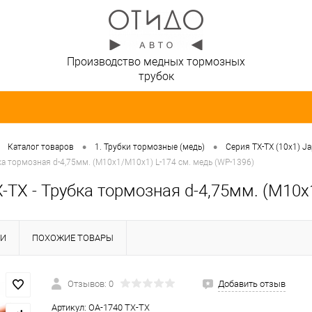
Производство медных тормозных
трубок
•
•
Каталог товаров
1. Трубки тормозные (медь)
Серия TX-TX (10х1) J
ка тормозная d-4,75мм. (М10х1/М10х1) L-174 см. медь (WP-1396)
-TX - Трубка тормозная d-4,75мм. (М10х
КИ
ПОХОЖИЕ ТОВАРЫ
Отзывов: 0
Добавить отзыв
Артикул:
OA-1740 TX-TX