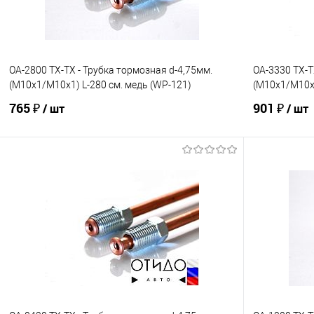
OA-2800 TX-TX - Трубка тормозная d-4,75мм.
OA-3330 TX-T
(М10х1/М10х1) L-280 см. медь (WP-121)
(М10х1/М10х1
765 ₽
901 ₽
/ шт
/ шт
В корзину
В избранное
Под заказ
В избранно
Сравнение
Сравнение