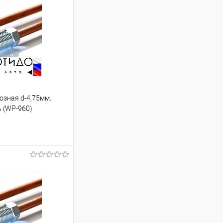
озная d-4,75мм.
ь (WP-960)
ину
Под заказ