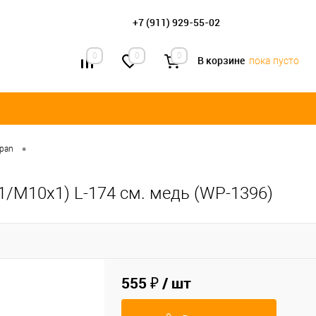
+7 (911) 929-55-02
0
0
0
В корзине
пока пусто
•
apan
1/М10х1) L-174 см. медь (WP-1396)
555 ₽
/ шт