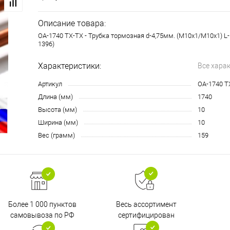
Описание товара:
OA-1740 TX-TX - Трубка тормозная d-4,75мм. (М10х1/М10х1) L
1396)
Характеристики:
Все хара
Артикул
OA-1740 T
Длина (мм)
1740
Высота (мм)
10
Ширина (мм)
10
Вес (грамм)
159
Более 1 000 пунктов
Весь ассортимент
самовывоза по РФ
сертифицирован