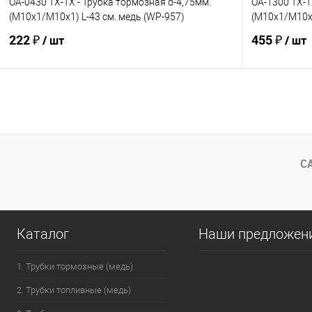
OA-0430 TX-TX - Трубка тормозная d-4,75мм.
OA-1300 TX-T
(М10х1/М10х1) L-43 см. медь (WP-957)
(М10х1/М10х1
222 ₽
455 ₽
/ шт
/ шт
В корзину
В избранное
Под заказ
В избранно
Сравнение
Сравнение
С
Каталог
Наши предложен
1. Трубки тормозные (медь)
2. Трубки топливные (медь)