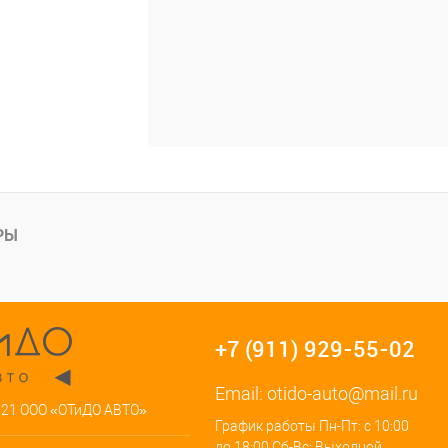
РЫ
+7 (911) 929-55-02
Email:
otido-auto@mail.ru
021 ООО «ОТиДО АВТО»
График работы Пн-Пт: с 10:00
до 18:00 Сб-Вс: Выходной