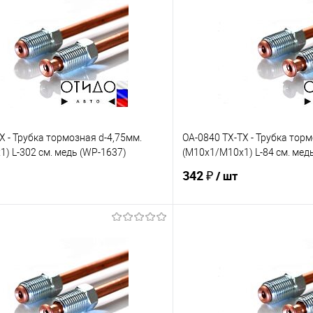
X - Трубка тормозная d-4,75мм.
OA-0840 TX-TX - Трубка торм
) L-302 см. медь (WP-1637)
(М10х1/М10х1) L-84 см. мед
342 ₽
/ шт
В корзину
В корз
е
Под заказ
В избранное
Сравнение