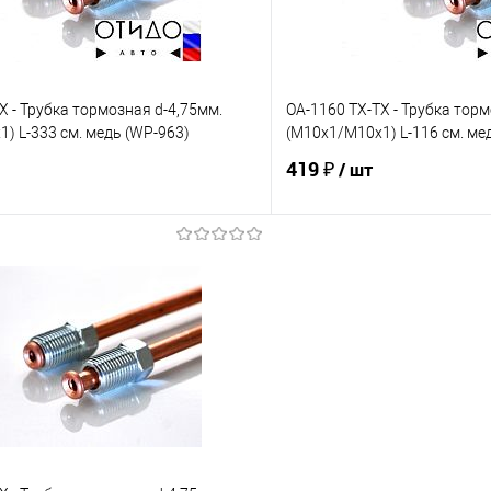
X - Трубка тормозная d-4,75мм.
OA-1160 TX-TX - Трубка торм
) L-333 см. медь (WP-963)
(М10х1/М10х1) L-116 см. ме
419 ₽
/ шт
В корзину
В корз
е
Под заказ
В избранное
Сравнение