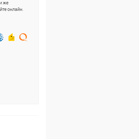
и же
йте онлайн.