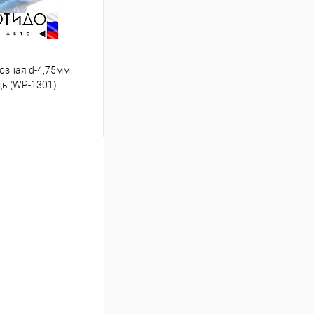
озная d-4,75мм.
дь (WP-1301)
ину
Под заказ