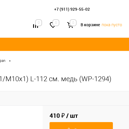
+7 (911) 929-55-02
0
0
0
В корзине
пока пусто
•
apan
1/М10х1) L-112 см. медь (WP-1294)
410 ₽
/ шт