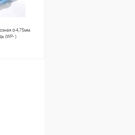
озная d-4,75мм.
дь (WP- )
ину
Под заказ