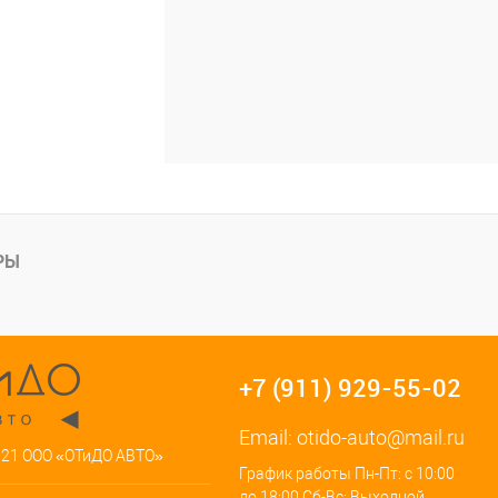
РЫ
+7 (911) 929-55-02
Email:
otido-auto@mail.ru
021 ООО «ОТиДО АВТО»
График работы Пн-Пт: с 10:00
до 18:00 Сб-Вс: Выходной