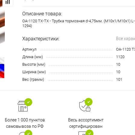
Описание товара:
OA-1120 TX-TX - Трубка тормозная d-4,75мм. (М10х1/М10х1) L
1294)
Характеристики:
Все хара
Артикул
OA-1120 T
Длина (мм)
1120
Высота (мм)
10
Ширина (мм)
10
Вес (грамм)
101
Более 1 000 пунктов
Весь ассортимент
самовывоза по РФ
сертифицирован