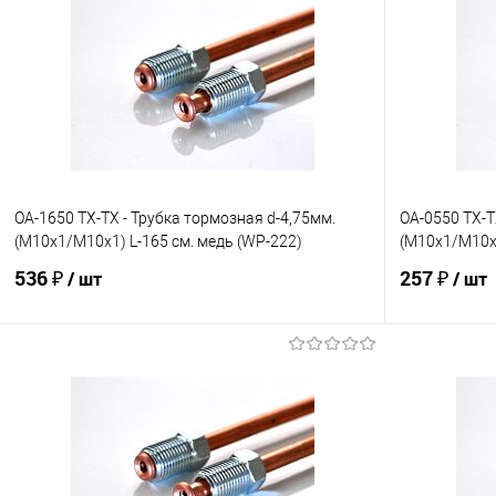
OA-1650 TX-TX - Трубка тормозная d-4,75мм.
OA-0550 TX-T
(М10х1/М10х1) L-165 см. медь (WP-222)
(М10х1/М10х1
536 ₽
257 ₽
/ шт
/ шт
В корзину
В избранное
Под заказ
В избранно
Сравнение
Сравнение