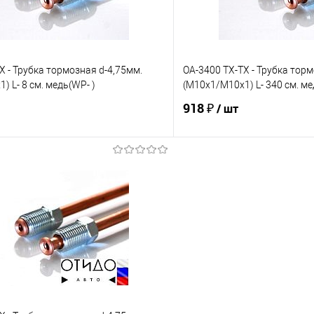
X - Трубка тормозная d-4,75мм.
OA-3400 TX-TX - Трубка торм
) L- 8 см. медь(WP- )
(М10х1/М10х1) L- 340 см. ме
918 ₽
/ шт
В корзину
В корз
е
Под заказ
В избранное
Сравнение