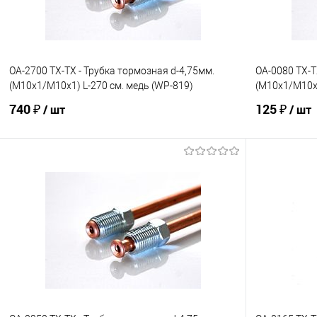
OA-2700 TX-TX - Трубка тормозная d-4,75мм.
OA-0080 TX-T
(М10х1/М10х1) L-270 см. медь (WP-819)
(М10х1/М10х1
740 ₽
125 ₽
/ шт
/ шт
В корзину
В избранное
Под заказ
В избранно
Сравнение
Сравнение