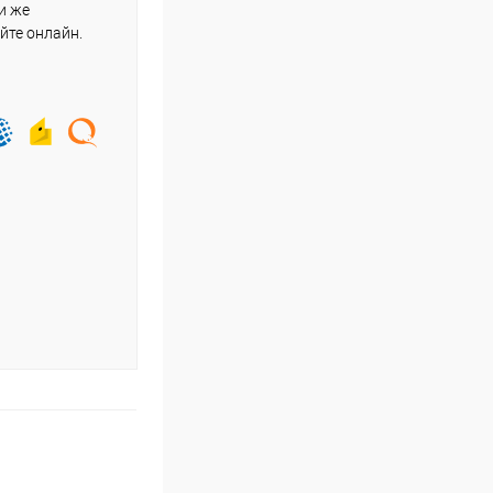
и же
йте онлайн.