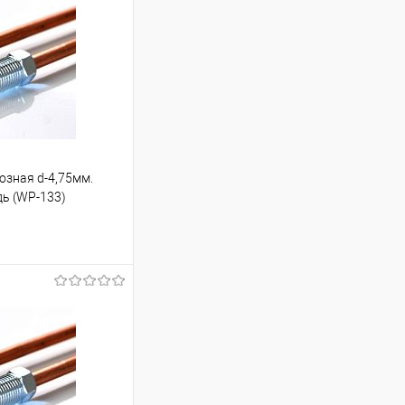
озная d-4,75мм.
дь (WP-133)
ину
Под заказ