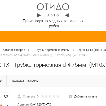
Производство медных тормозных
трубок
•
•
Каталог товаров
1. Трубки тормозные (медь)
Серия TX-TX (10х1) J
ка тормозная d-4,75мм. (М10х1/М10х1) L-112 см. медь (WP-1294)
-TX - Трубка тормозная d-4,75мм. (М10х
КИ
ПОХОЖИЕ ТОВАРЫ
Отзывов: 0
Добавить отзыв
Артикул:
OA-1120 TX-TX