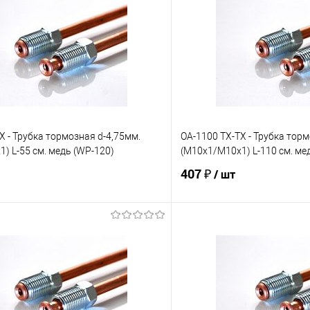
X - Трубка тормозная d-4,75мм.
OA-1100 TX-TX - Трубка торм
) L-55 см. медь (WP-120)
(М10х1/М10х1) L-110 см. ме
407 ₽
/ шт
В корзину
В корз
е
Под заказ
В избранное
Сравнение