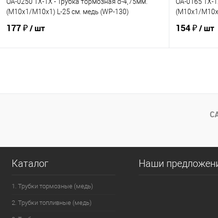
OA-0250 TX-TX - Трубка тормозная d-4,75мм.
OA-0165 TX-T
(М10х1/М10х1) L-25 см. медь (WP-130)
(М10х1/М10х1
177 ₽
154 ₽
/ шт
/ шт
В корзину
В избранное
Под заказ
В избранно
Сравнение
Сравнение
С
Каталог
Наши предложен
1. Трубки тормозные (медь)
2. Трубки топливные (медь)