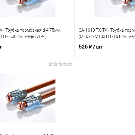
X - Трубка тормозная d-4,75мм.
OA-1610 TX-TX - Трубка торм
) L- 600 см. медь (WP- )
(М10х1/М10х1) L-161 см. ме
526 ₽
т
/ шт
В корзину
В корз
е
Под заказ
В избранное
Сравнение