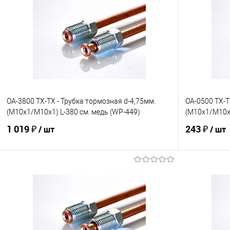
OA-3800 TX-TX - Трубка тормозная d-4,75мм.
OA-0500 TX-T
(М10х1/М10х1) L-380 см. медь (WP-449)
(М10х1/М10х1
1 019 ₽
243 ₽
/ шт
/ шт
В корзину
В избранное
Под заказ
В избранно
Сравнение
Сравнение