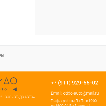
РЫ
+7 (911) 929-55-02
Email:
otido-auto@mail.ru
021 ООО «ОТиДО АВТО»
График работы Пн-Пт: с 10:00
до 18:00 Сб-Вс: Выходной