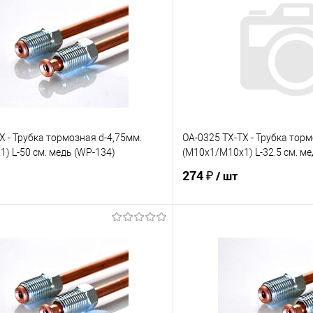
X - Трубка тормозная d-4,75мм.
OA-0325 TX-TX - Трубка торм
) L-50 см. медь (WP-134)
(М10х1/М10х1) L-32.5 см. ме
274 ₽
/ шт
В корзину
В корз
е
Под заказ
В избранное
Сравнение