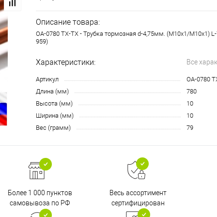
Описание товара:
OA-0780 TX-TX - Трубка тормозная d-4,75мм. (М10х1/М10х1) L-
959)
Характеристики:
Все хара
Артикул
OA-0780 T
Длина (мм)
780
Высота (мм)
10
Ширина (мм)
10
Вес (грамм)
79
Более 1 000 пунктов
Весь ассортимент
самовывоза по РФ
сертифицирован