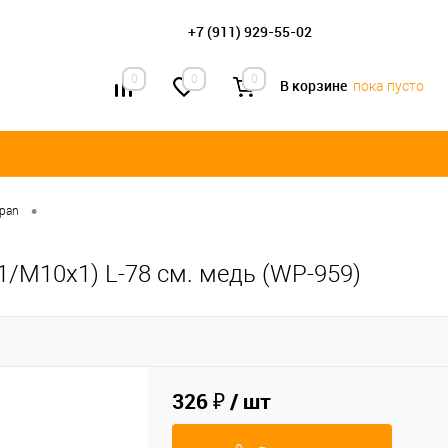
+7 (911) 929-55-02
0
0
0
В корзине
пока пусто
•
apan
1/М10х1) L-78 см. медь (WP-959)
326 ₽
/ шт