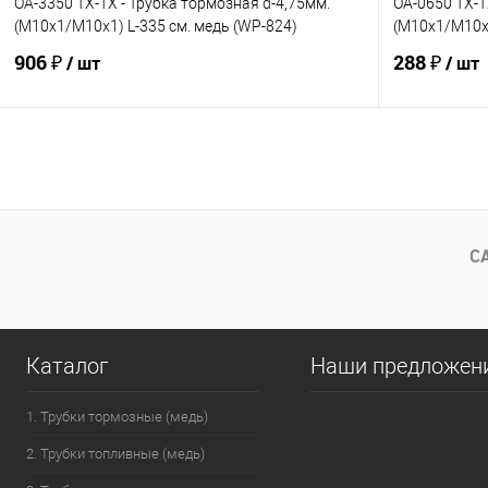
OA-3350 TX-TX - Трубка тормозная d-4,75мм.
OA-0650 TX-T
(М10х1/М10х1) L-335 см. медь (WP-824)
(М10х1/М10х1
906 ₽
288 ₽
/ шт
/ шт
В корзину
В избранное
Под заказ
В избранно
Сравнение
Сравнение
С
Каталог
Наши предложен
1. Трубки тормозные (медь)
2. Трубки топливные (медь)