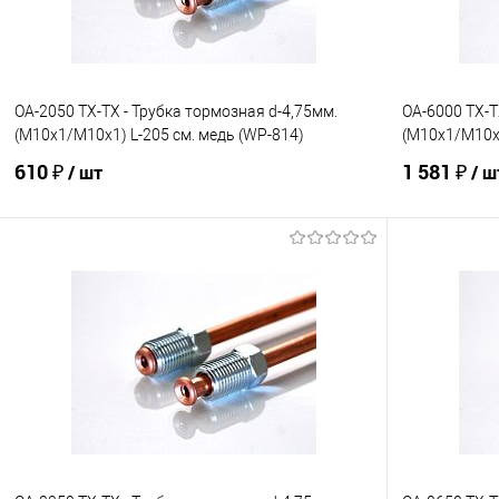
OA-2050 TX-TX - Трубка тормозная d-4,75мм.
OA-6000 TX-T
(М10х1/М10х1) L-205 см. медь (WP-814)
(М10х1/М10х1
610 ₽
1 581 ₽
/ шт
/ ш
В корзину
В избранное
Под заказ
В избранно
Сравнение
Сравнение