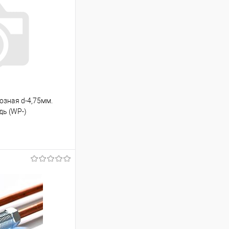
озная d-4,75мм.
дь (WP-)
ину
Под заказ