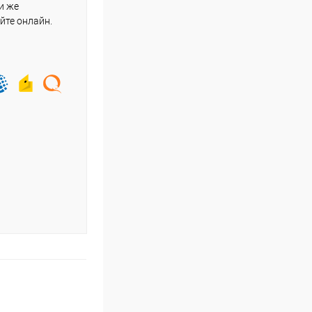
и же
йте онлайн.