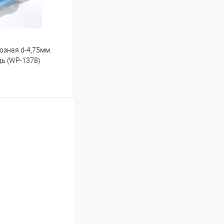
озная d-4,75мм.
дь (WP-1378)
ину
Под заказ