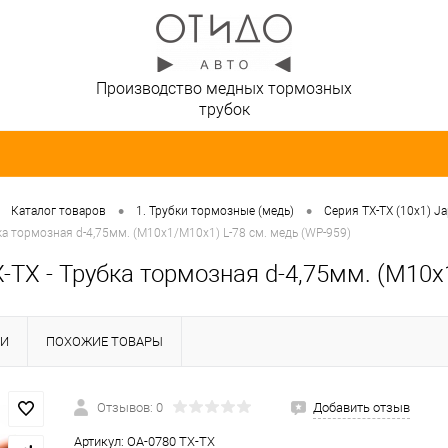
Производство медных тормозных
трубок
•
•
Каталог товаров
1. Трубки тормозные (медь)
Серия TX-TX (10х1) J
ка тормозная d-4,75мм. (М10х1/М10х1) L-78 см. медь (WP-959)
-TX - Трубка тормозная d-4,75мм. (М10х
КИ
ПОХОЖИЕ ТОВАРЫ
Отзывов: 0
Добавить отзыв
Артикул:
OA-0780 TX-TX