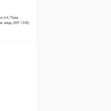
я d-4,75мм.
см. медь (WP-1338)
ину
Под заказ