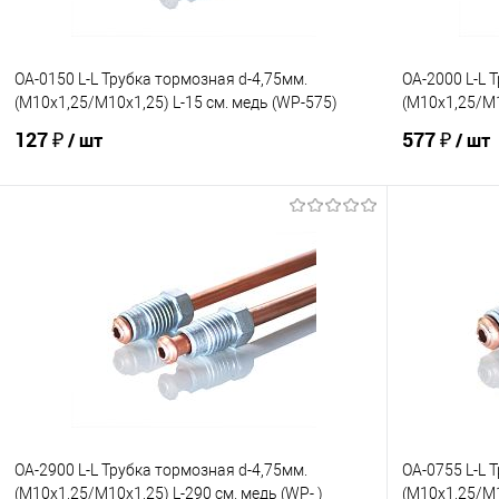
OA-0150 L-L Трубка тормозная d-4,75мм.
OA-2000 L-L 
(М10х1,25/М10х1,25) L-15 см. медь (WP-575)
(М10х1,25/М1
127 ₽
577 ₽
/ шт
/ шт
В корзину
В избранное
Под заказ
В избранно
Сравнение
Сравнение
OA-2900 L-L Трубка тормозная d-4,75мм.
OA-0755 L-L 
(М10х1,25/М10х1,25) L-290 см. медь (WP- )
(М10х1,25/М1