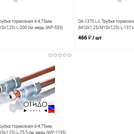
Трубка тормозная d-4,75мм.
OA-1370 L-L Трубка тормозна
0х1,25) L-200 см. медь (WP-553)
(М10х1,25/М10х1,25) L-137 
466 ₽
/ шт
В корзину
В корз
е
Под заказ
В избранное
Сравнение
Трубка тормозная d-4,75мм.
0х1,25) L-75,5 см. медь (WP-1195)