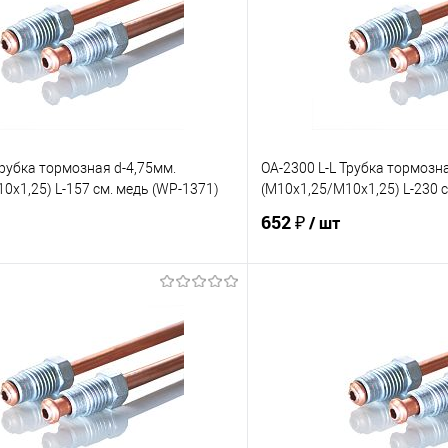
Трубка тормозная d-4,75мм.
OA-2300 L-L Трубка тормозна
0х1,25) L-157 см. медь (WP-1371)
(М10х1,25/М10х1,25) L-230 
652 ₽
/ шт
В корзину
В корз
е
Под заказ
В избранное
Сравнение