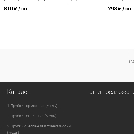
810 ₽
298 ₽
/ шт
/ шт
В корзину
В избранное
Под заказ
В избранно
Сравнение
Сравнение
С
Каталог
Наши предложен
1. Трубки тормозные (медь)
2. Трубки топливные (медь)
3. Трубки сцепления и трансмиссии
(медь)