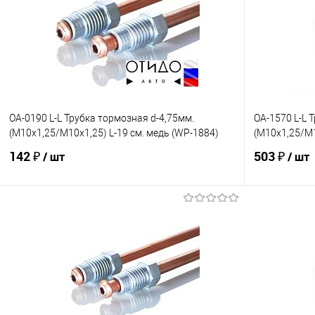
OA-0190 L-L Трубка тормозная d-4,75мм.
OA-1570 L-L 
(М10х1,25/М10х1,25) L-19 см. медь (WP-1884)
(М10х1,25/М1
142 ₽
503 ₽
/ шт
/ шт
В корзину
В избранное
Под заказ
В избранно
Сравнение
Сравнение