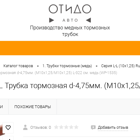
Производство медных тормозных
трубок
•
•
Каталог товаров
1. Трубки тормозные (медь)
Серия L-L (10х1,25) R
ормозная d-4,75мм. (М10х1,25/М10х1,25) L-322 см. медь (WP-1535)
L Трубка тормозная d-4,75мм. (М10х1,25
КИ
ПОХОЖИЕ ТОВАРЫ
Отзывов: 0
Добавить отзыв