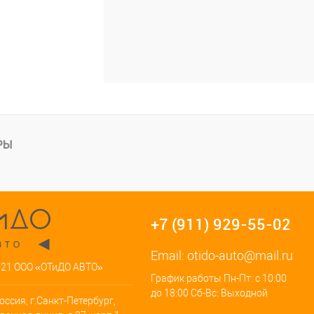
РЫ
+7 (911) 929-55-02
Email:
otido-auto@mail.ru
021 ООО «ОТиДО АВТО»
График работы Пн-Пт: с 10:00
до 18:00 Сб-Вс: Выходной
оссия, г.Санкт-Петербург,