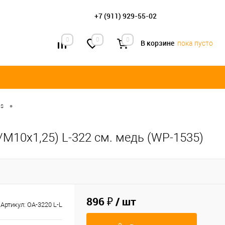
+7 (911) 929-55-02
0
0
0
В корзине
пока пусто
•
us
/М10х1,25) L-322 см. медь (WP-1535)
896 ₽
/ шт
Артикул:
OA-3220 L-L