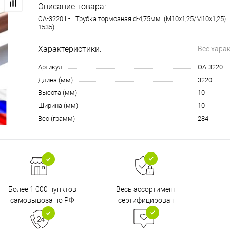
Описание товара:
OA-3220 L-L Трубка тормозная d-4,75мм. (М10х1,25/М10х1,25) 
1535)
Характеристики:
Все хара
Артикул
OA-3220 L
Длина (мм)
3220
Высота (мм)
10
Ширина (мм)
10
Вес (грамм)
284
Более 1 000 пунктов
Весь ассортимент
самовывоза по РФ
сертифицирован