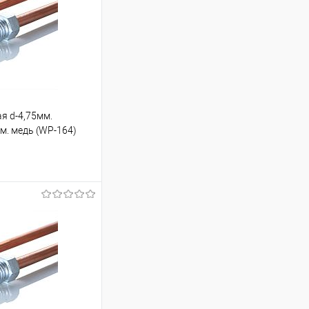
я d-4,75мм.
см. медь (WP-164)
ину
Под заказ