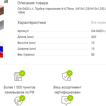
Описание товара:
OA-0420 L-L Трубка тормозная d-4,75мм. (М10х1,25/М10х1,25) 
1894)
Характеристики:
Все хара
Артикул
OA-0420 L
Длина (мм)
420
Высота (мм)
10
Ширина (мм)
10
Вес (грамм)
50
Более 1 000 пунктов
Весь ассортимент
самовывоза по РФ
сертифицирован