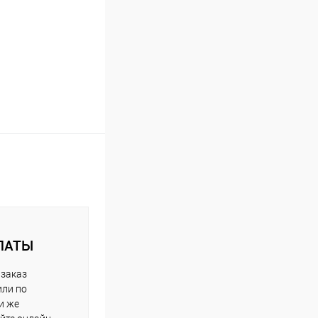
ЛАТЫ
 заказ
или по
и же