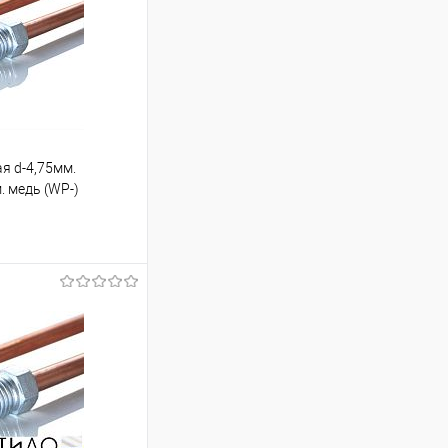
я d-4,75мм.
. медь (WP-)
ину
Под заказ