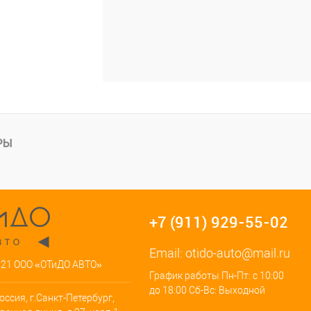
РЫ
+7 (911) 929-55-02
Email:
otido-auto@mail.ru
021 ООО «ОТиДО АВТО»
График работы Пн-Пт: с 10:00
до 18:00 Сб-Вс: Выходной
оссия, г.Санкт-Петербург,