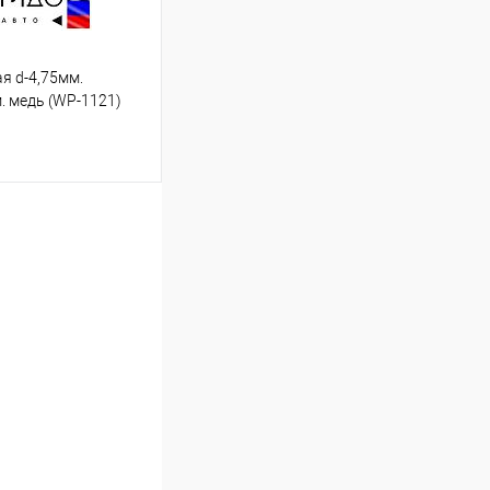
я d-4,75мм.
м. медь (WP-1121)
ину
Под заказ