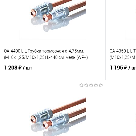
OA-4400 L-L Трубка тормозная d-4,75мм.
OA-4350 L-L 
(М10х1,25/М10х1,25) L-440 см. медь (WP- )
(М10х1,25/М1
1 208 ₽
1 195 ₽
/ шт
/ ш
В корзину
В избранное
Под заказ
В избранно
Сравнение
Сравнение