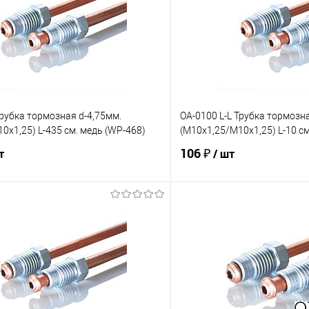
Трубка тормозная d-4,75мм.
OA-0100 L-L Трубка тормозна
0х1,25) L-435 см. медь (WP-468)
(М10х1,25/М10х1,25) L-10 см
106 ₽
т
/ шт
В корзину
В корз
е
Под заказ
В избранное
Сравнение