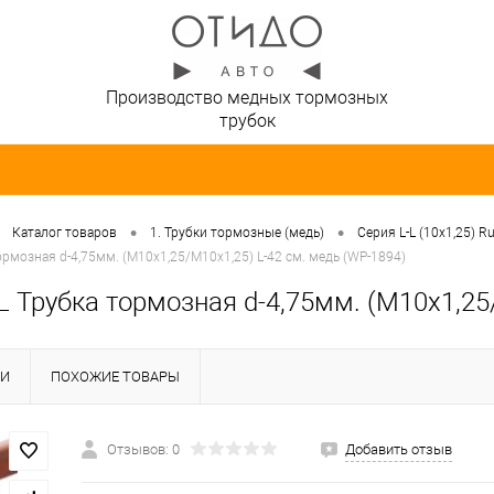
Производство медных тормозных
трубок
•
•
Каталог товаров
1. Трубки тормозные (медь)
Серия L-L (10х1,25) R
ормозная d-4,75мм. (М10х1,25/М10х1,25) L-42 см. медь (WP-1894)
L Трубка тормозная d-4,75мм. (М10х1,25
КИ
ПОХОЖИЕ ТОВАРЫ
Отзывов: 0
Добавить отзыв