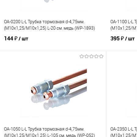
OA-0200 L-L Трубка тормозная d-4,75мм.
OA-1100 L-L 
(М10х1,25/М10х1,25) L-20 см. медь (WP-1893)
(М10х1,25/М1
144 ₽
395 ₽
/ шт
/ шт
В корзину
В избранное
Под заказ
В избранно
Сравнение
Сравнение
OA-1050 L-L Трубка тормозная d-4,75мм.
OA-2350 L-L 
(М10х1,25/М10х1,25) L-105 см. медь (WP-052)
(М10х1,25/М1