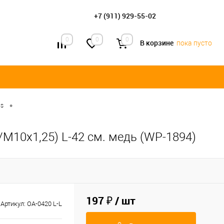
+7 (911) 929-55-02
0
0
0
В корзине
пока пусто
•
us
/М10х1,25) L-42 см. медь (WP-1894)
197 ₽
/ шт
Артикул:
OA-0420 L-L