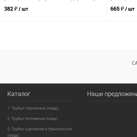
382 ₽
665 ₽
/ шт
/ шт
В корзину
В избранное
Под заказ
В избранно
Сравнение
Сравнение
С
Каталог
Наши предложен
1. Трубки тормозные (медь)
2. Трубки топливные (медь)
3. Трубки сцепления и трансмиссии
(медь)