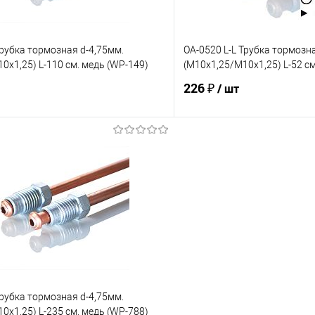
Трубка тормозная d-4,75мм.
OA-0520 L-L Трубка тормозна
0х1,25) L-110 см. медь (WP-149)
(М10х1,25/М10х1,25) L-52 с
226 ₽
/ шт
В корзину
В корз
е
Под заказ
В избранное
Сравнение
Трубка тормозная d-4,75мм.
0х1,25) L-235 см. медь (WP-788)