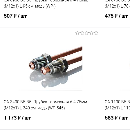
OA-0950 B5-B5 - Трубка тормозная d-4,75мм.
OA-0700 B5-B
(М12х1) L-95 см. медь (WP-)
(М12х1) L-70
507 ₽
475 ₽
/ шт
/ шт
В корзину
В избранное
Под заказ
В избранно
Сравнение
Сравнение
OA-3400 B5-B5 - Трубка тормозная d-4,75мм.
OA-1100 B5-B
(М12х1) L-340 см. медь (WP-545)
(М12х1) L-11
1 173 ₽
583 ₽
/ шт
/ шт