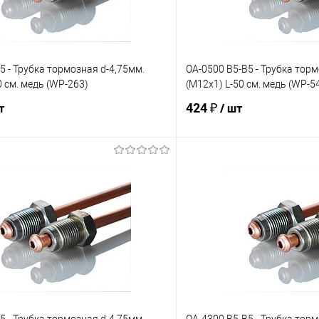
5 - Трубка тормозная d-4,75мм.
OA-0500 B5-B5 - Трубка торм
0 см. медь (WP-263)
(М12х1) L-50 см. медь (WP-5
424 ₽
т
/ шт
В корзину
В корз
е
Под заказ
В избранное
Сравнение