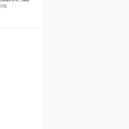
озная d-4,75мм.
510)
ину
Под заказ