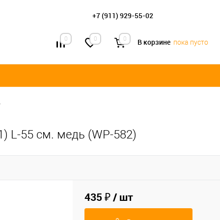
+7 (911) 929-55-02
0
0
0
В корзине
пока пусто
•
) L-55 см. медь (WP-582)
435 ₽
/ шт