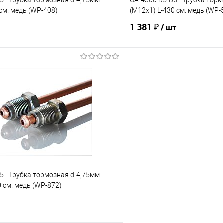
5 - Трубка тормозная d-4,75мм.
OA-4300 B5-B5 - Трубка торм
 см. медь (WP-408)
(М12х1) L-430 см. медь (WP-
1 381 ₽
/ шт
В корзину
В корз
е
Под заказ
В избранное
Сравнение
5 - Трубка тормозная d-4,75мм.
0 см. медь (WP-872)