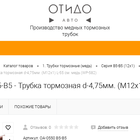
Производство медных тормозных
трубок
•
•
Каталог товаров
1. Трубки тормозные (медь)
Серия B5-B5 (12х1)
ка тормозная d-4,75мм. (М12х1) L-55 см. медь (WP-582)
-B5 - Трубка тормозная d-4,75мм. (М12х1
КИ
ПОХОЖИЕ ТОВАРЫ
Отзывов: 0
Добавить отзыв
Артикул:
OA-0550 B5-B5