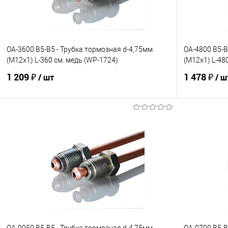
OA-3600 B5-B5 - Трубка тормозная d-4,75мм.
OA-4800 B5-B
(М12х1) L-360 см. медь (WP-1724)
(М12х1) L-48
1 209 ₽
1 478 ₽
/ шт
/ ш
В корзину
В избранное
Под заказ
В избранно
Сравнение
Сравнение