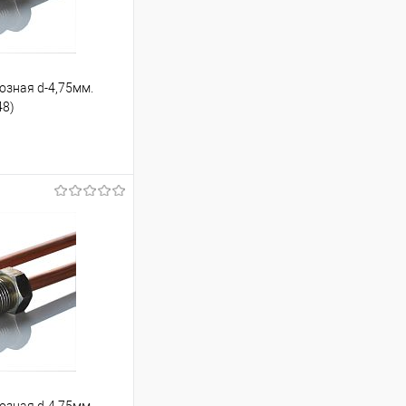
озная d-4,75мм.
48)
ину
Под заказ