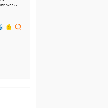
и же
йте онлайн.