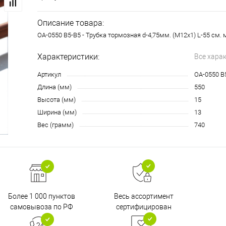
Описание товара:
OA-0550 B5-B5 - Трубка тормозная d-4,75мм. (М12х1) L-55 см. 
Характеристики:
Все хара
Артикул
OA-0550 B
Длина (мм)
550
Высота (мм)
15
Ширина (мм)
13
Вес (грамм)
740
Более 1 000 пунктов
Весь ассортимент
самовывоза по РФ
сертифицирован