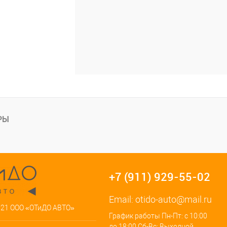
РЫ
+7 (911) 929-55-02
Email:
otido-auto@mail.ru
021 ООО «ОТиДО АВТО»
График работы Пн-Пт: с 10:00
до 18:00 Сб-Вс: Выходной