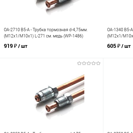
OA-2710 B5-A - Трубка тормозная d-4,75мм.
OA-1340 B5-A
(М12х1/М10х1) L-271 см. медь (WP-1486)
(М12х1/М10х1
919 ₽
605 ₽
/ шт
/ шт
В корзину
В избранное
Под заказ
В избранно
Сравнение
Сравнение