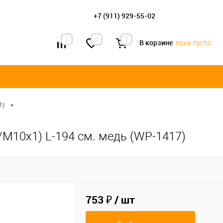
+7 (911) 929-55-02
0
0
0
В корзине
пока пусто
•
1)
/М10х1) L-194 см. медь (WP-1417)
753 ₽
/ шт