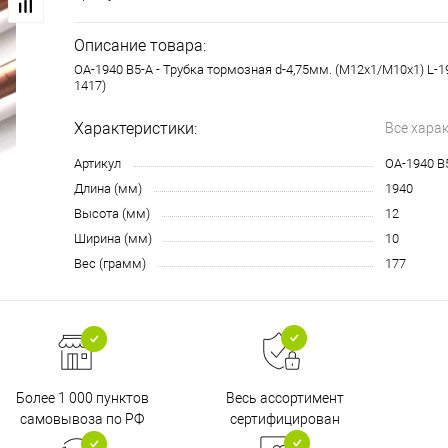
Описание товара:
OA-1940 B5-A - Трубка тормозная d-4,75мм. (М12х1/М10х1) L-1
1417)
Характеристики:
Все хара
Артикул
OA-1940 B
Длина (мм)
1940
Высота (мм)
12
Ширина (мм)
10
Вес (грамм)
177
Более 1 000 пунктов
Весь ассортимент
самовывоза по РФ
сертифицирован