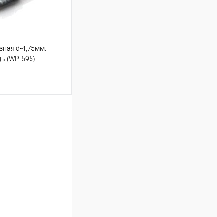
зная d-4,75мм.
дь (WP-595)
ину
Под заказ