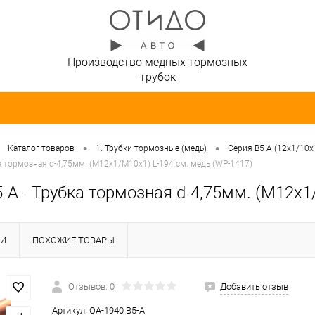
Производство медных тормозных
трубок
•
•
Каталог товаров
1. Трубки тормозные (медь)
Серия B5-A (12х1/10х
а тормозная d-4,75мм. (М12х1/М10х1) L-194 см. медь (WP-1417)
-A - Трубка тормозная d-4,75мм. (М12х1
КИ
ПОХОЖИЕ ТОВАРЫ
Отзывов: 0
Добавить отзыв
Артикул:
OA-1940 B5-A