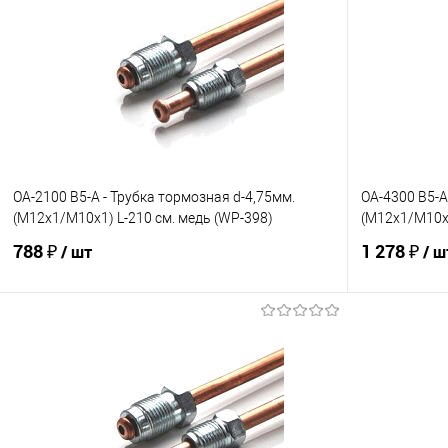
OA-2100 B5-A - Трубка тормозная d-4,75мм.
OA-4300 B5-A
(М12х1/М10х1) L-210 см. медь (WP-398)
(М12х1/М10х1
788 ₽
1 278 ₽
/ шт
/ ш
В корзину
В избранное
Под заказ
В избранно
Сравнение
Сравнение