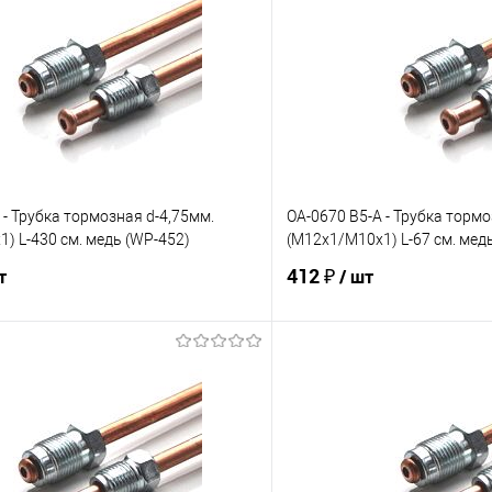
 - Трубка тормозная d-4,75мм.
OA-0670 B5-A - Трубка тормо
) L-430 см. медь (WP-452)
(М12х1/М10х1) L-67 см. мед
412 ₽
т
/ шт
В корзину
В корз
е
Под заказ
В избранное
Сравнение