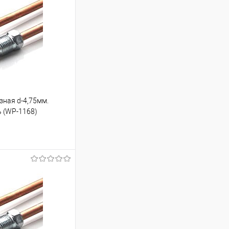
зная d-4,75мм.
ь (WP-1168)
ину
Под заказ