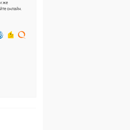
и же
йте онлайн.