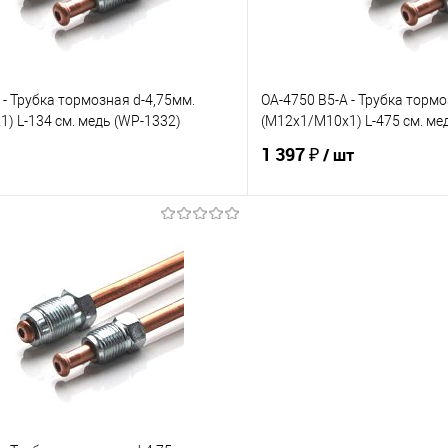
 - Трубка тормозная d-4,75мм.
OA-4750 B5-A - Трубка тормо
) L-134 см. медь (WP-1332)
(М12х1/М10х1) L-475 см. ме
1 397 ₽
/ шт
В корзину
В корз
е
Под заказ
В избранное
Сравнение