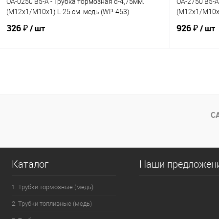
OA-0250 B5-A - Трубка тормозная d-4,75мм.
OA-2750 B5-A
(М12х1/М10х1) L-25 см. медь (WP-453)
(М12х1/М10х1
326 ₽
926 ₽
/ шт
/ шт
В корзину
В избранное
Под заказ
В избранно
Сравнение
Сравнение
С
Каталог
Наши предложен
1. Трубки тормозные (медь)
2. Трубки топливные (медь)