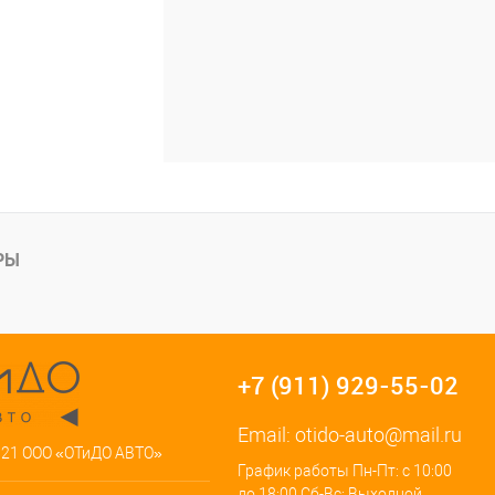
РЫ
+7 (911) 929-55-02
Email:
otido-auto@mail.ru
021 ООО «ОТиДО АВТО»
График работы Пн-Пт: с 10:00
до 18:00 Сб-Вс: Выходной