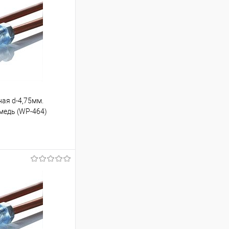
ная d-4,75мм.
 медь (WP-464)
ину
Под заказ