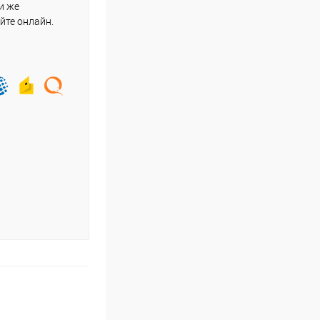
и же
йте онлайн.