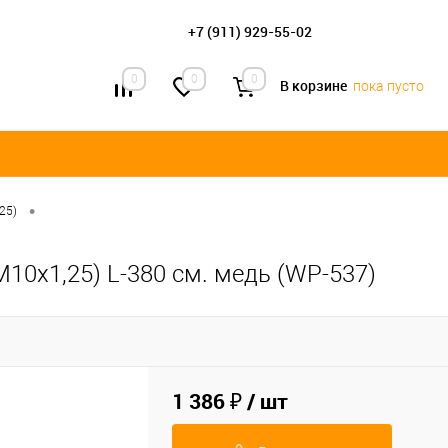
+7 (911) 929-55-02
0
0
0
В корзине
пока пусто
•
25)
М10х1,25) L-380 см. медь (WP-537)
1 386 ₽
/ шт