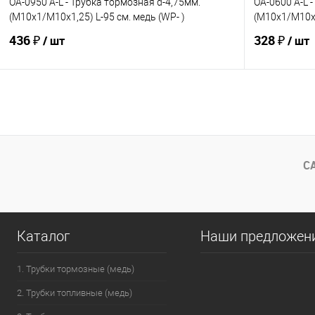
OA-0950 A-L - Трубка тормозная d-4,75мм.
OA-0600 A-L 
(М10х1/М10х1,25) L-95 см. медь (WP- )
(М10х1/М10х1
436 ₽
328 ₽
/ шт
/ шт
В корзину
В избранное
Под заказ
В избранно
Сравнение
Сравнение
С
Каталог
Наши предложен
1. Трубки тормозные (медь)
2. Трубки топливные (медь)