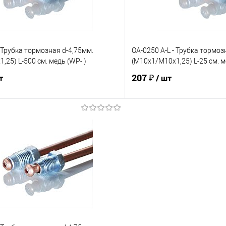
- Трубка тормозная d-4,75мм.
OA-0250 A-L - Трубка тормоз
,25) L-500 см. медь (WP- )
(М10х1/М10х1,25) L-25 см. 
207 ₽
т
/ шт
В корзину
В корз
е
Под заказ
В избранное
Сравнение