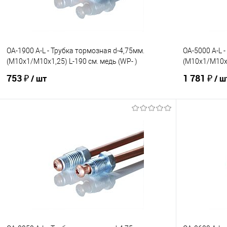
OA-1900 A-L - Трубка тормозная d-4,75мм.
OA-5000 A-L 
(М10х1/М10х1,25) L-190 см. медь (WP- )
(М10х1/М10х1
753 ₽
1 781 ₽
/ шт
/ ш
В корзину
В избранное
Под заказ
В избранно
Сравнение
Сравнение