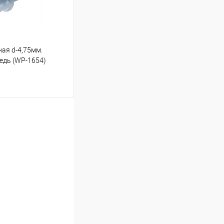
ная d-4,75мм.
медь (WP-1654)
ину
Под заказ