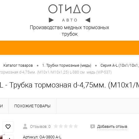
Производство медных тормозных
трубок
•
•
Каталог товаров
1. Трубки тормозные (медь)
Серия A-L (10х1/10х1,
 тормозная d-4,75мм. (М10х1/М10х1,25) L-380 см. медь (WP-537)
L - Трубка тормозная d-4,75мм. (М10х1/
КИ
ПОХОЖИЕ ТОВАРЫ
Отзывов: 0
Добавить отзыв
Артикул:
OA-3800 A-L