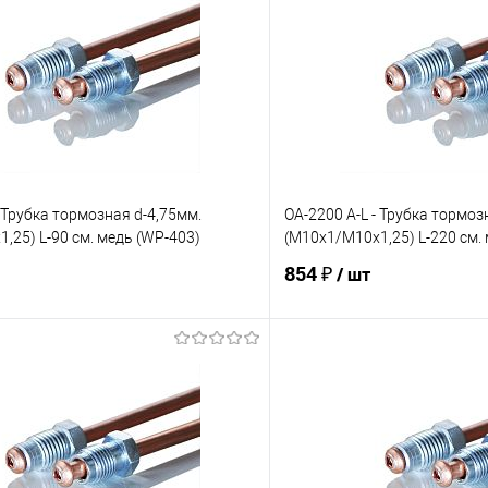
- Трубка тормозная d-4,75мм.
OA-2200 A-L - Трубка тормоз
,25) L-90 см. медь (WP-403)
(М10х1/М10х1,25) L-220 см.
854 ₽
/ шт
В корзину
В корз
е
Под заказ
В избранное
Сравнение