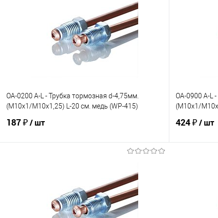
OA-0200 A-L - Трубка тормозная d-4,75мм.
OA-0900 A-L 
(М10х1/М10х1,25) L-20 см. медь (WP-415)
(М10х1/М10х1
187 ₽
424 ₽
/ шт
/ шт
В корзину
В избранное
Под заказ
В избранно
Сравнение
Сравнение