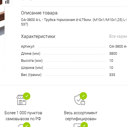
Описание товара:
OA-3800 A-L - Трубка тормозная d-4,75мм. (М10х1/М10х1,25) L
537)
Характеристики:
Все хара
Артикул
OA-3800 A
Длина (мм)
3800
Высота (мм)
10
Ширина (мм)
10
Вес (грамм)
333
Более 1 000 пунктов
Весь ассортимент
самовывоза по РФ
сертифицирован