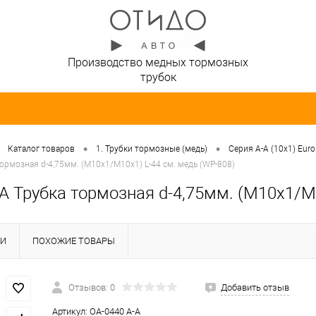
Производство медных тормозных
трубок
•
•
Каталог товаров
1. Трубки тормозные (медь)
Серия A-A (10х1) Euro
тормозная d-4,75мм. (М10х1/М10х1) L-44 см. медь (WP-808)
A Трубка тормозная d-4,75мм. (М10х1/М
КИ
ПОХОЖИЕ ТОВАРЫ
Отзывов: 0
Добавить отзыв
Артикул:
OA-0440 A-A