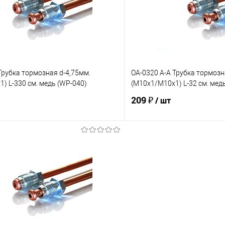
Сравнение
Трубка тормозная d-4,75мм.
OA-0320 A-A Трубка тормозн
) L-330 см. медь (WP-040)
(М10х1/М10х1) L-32 см. мед
209 ₽
/ шт
В корзину
В корз
е
Под заказ
В избранное
Сравнение