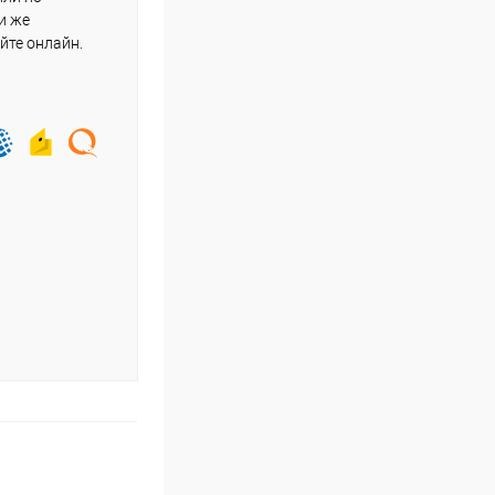
и же
йте онлайн.