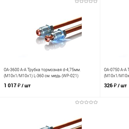
OA-3600 A-A Трубка тормозная d-4,75мм.
OA-0750 A-A 
(М10х1/М10х1) L-360 см. медь (WP-021)
(М10х1/М10х1
1 017 ₽
326 ₽
/ шт
/ шт
В корзину
В избранное
Под заказ
В избранно