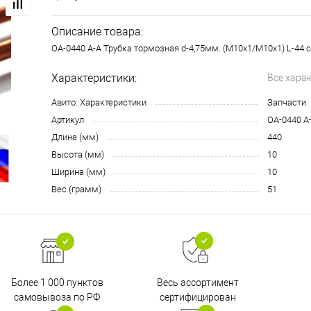
Описание товара:
OA-0440 A-A Трубка тормозная d-4,75мм. (М10х1/М10х1) L-44 
Характеристики:
Все хара
Авито: Характеристики
Запчасти
Артикул
OA-0440 A
Длина (мм)
440
Высота (мм)
10
Ширина (мм)
10
Вес (грамм)
51
Более 1 000 пунктов
Весь ассортимент
самовывоза по РФ
сертифицирован