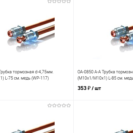
Трубка тормозная d-4,75мм.
OA-0850 A-A Трубка тормозн
) L-75 см. медь (WP-117)
(М10х1/М10х1) L-85 см. мед
353 ₽
/ шт
В корзину
В корз
е
Под заказ
В избранное