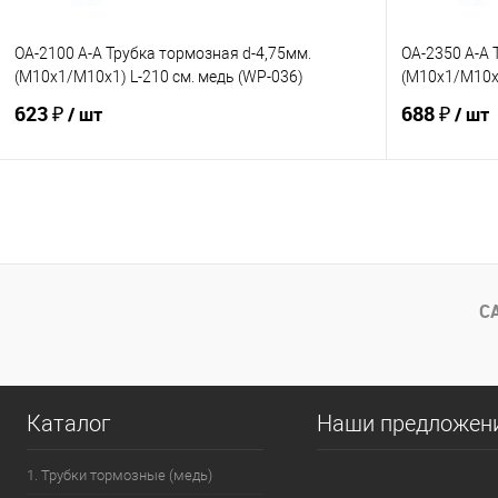
OA-2100 A-A Трубка тормозная d-4,75мм.
OA-2350 A-A 
(М10х1/М10х1) L-210 см. медь (WP-036)
(М10х1/М10х1
623 ₽
688 ₽
/ шт
/ шт
В корзину
В избранное
Под заказ
В избранно
Сравнение
Сравнение
С
Каталог
Наши предложен
1. Трубки тормозные (медь)