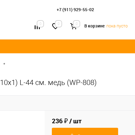
+7 (911) 929-55-02
0
0
0
В корзине
пока пусто
•
10х1) L-44 см. медь (WP-808)
236 ₽
/ шт