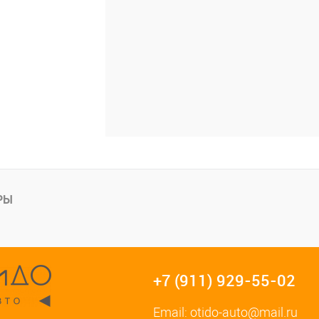
РЫ
+7 (911) 929-55-02
Email:
otido-auto@mail.ru