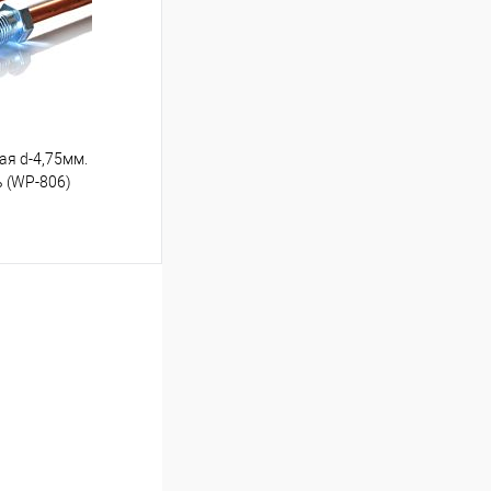
ая d-4,75мм.
ь (WP-806)
ину
Под заказ