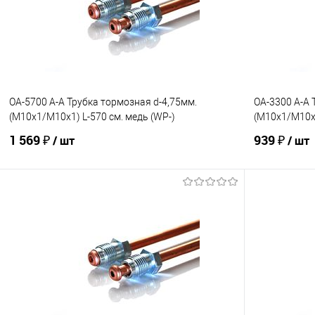
Сравнение
Сравнение
OA-5700 A-A Трубка тормозная d-4,75мм.
OA-3300 A-A 
(М10х1/М10х1) L-570 см. медь (WP-)
(М10х1/М10х1
1 569 ₽
939 ₽
/ шт
/ шт
В корзину
В избранное
Под заказ
В избранно
Сравнение
Сравнение