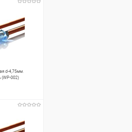
ая d-4,75мм.
ь (WP-002)
ину
Под заказ