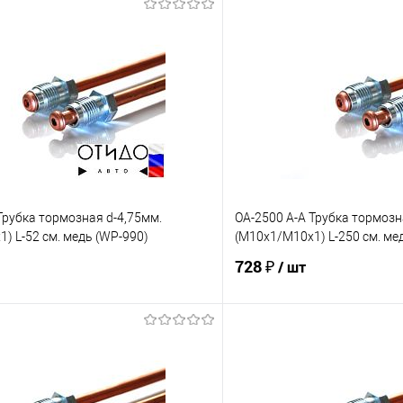
Трубка тормозная d-4,75мм.
OA-2500 A-A Трубка тормозн
) L-52 см. медь (WP-990)
(М10х1/М10х1) L-250 см. ме
728 ₽
/ шт
В корзину
В корз
е
Под заказ
В избранное