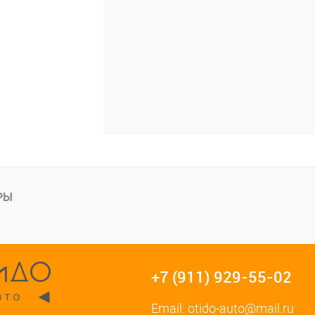
РЫ
+7 (911) 929-55-02
Email:
otido-auto@mail.ru