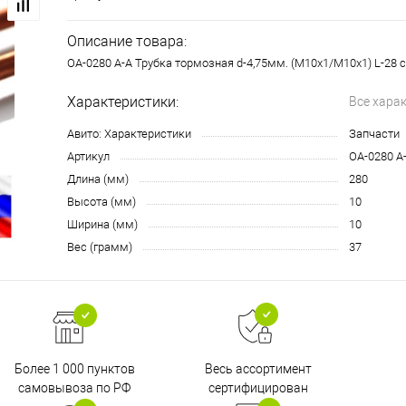
Описание товара:
OA-0280 A-A Трубка тормозная d-4,75мм. (М10х1/М10х1) L-28 
Характеристики:
Все хара
Авито: Характеристики
Запчасти
Артикул
OA-0280 A
Длина (мм)
280
Высота (мм)
10
Ширина (мм)
10
Вес (грамм)
37
Более 1 000 пунктов
Весь ассортимент
самовывоза по РФ
сертифицирован