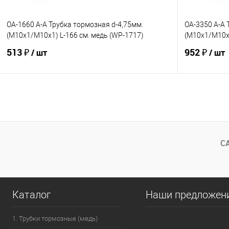
OA-1660 A-A Трубка тормозная d-4,75мм.
OA-3350 A-A 
(М10х1/М10х1) L-166 см. медь (WP-1717)
(М10х1/М10х1
513 ₽
952 ₽
/ шт
/ шт
В корзину
В избранное
Под заказ
В избранно
Сравнение
Сравнение
С
Каталог
Наши предложен
1. Трубки тормозные (медь)