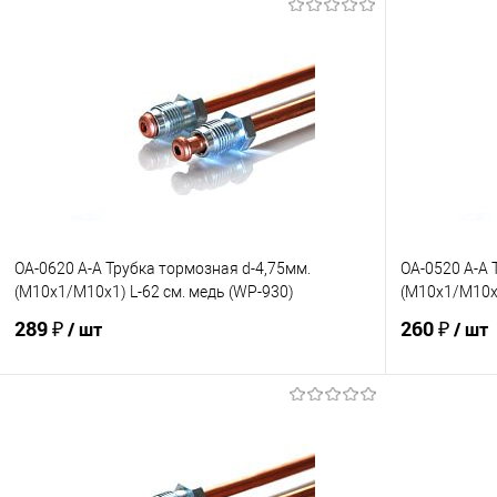
OA-0620 A-A Трубка тормозная d-4,75мм.
OA-0520 A-A 
(М10х1/М10х1) L-62 см. медь (WP-930)
(М10х1/М10х1
289 ₽
260 ₽
/ шт
/ шт
В корзину
В избранное
Под заказ
В избранно